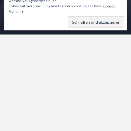
website, you agree to their use.
To find out more, including how to control cookies, see here:
Cookie-
Richtlinie
Ist Kinderkriegen
klimaschädlich?
25. Oktober 2019
Josef Dietl
Allgemeines
Die Vorstellung, dass Kinderkriegen insbesondere in
den Industriestaaten klimaschädlich sein könnte ist
vor allem ein Indiz für die Intelligenz der
Klimaaktivisten.
Wenn wir über Klimaveränderungen im Zeitraum von
Jahrzehnten reden müssen wir eben auch die
Entwicklungen der Footprints im Lauf von
Jahrzehnten mit in die Überlegung einbeziehen.